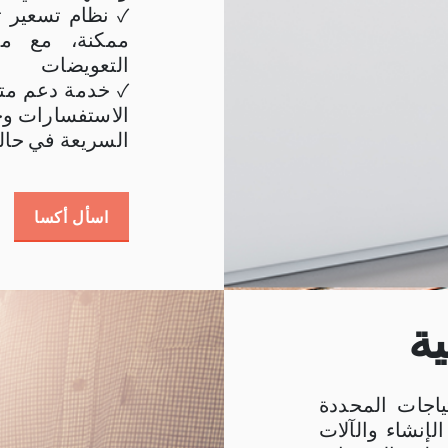
✓ نظام تسعير 
ممكنة، مع مر
التعويضات
✓ خدمة دعم متا
الاستفسارات وخد
السريعة في حال
اسأل أكسا
ية
ياجات المحددة
لإنشاء والآلات