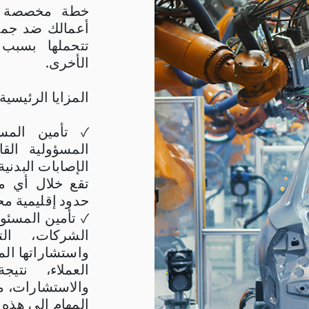
خطة مخصصة وت
أعمالك ضد جميع
تتحملها بسبب 
الأخرى.
المزايا الرئيسية:
✓ تأمين المسؤ
المسؤولية الق
الإصابات البدنية
تقع خلال أي م
حدود إقليمية مح
✓ تأمين المسئول
الشركات، الت
واستشاراتها المه
العملاء، نتي
والاستشارات، م
المهام إلى هذه 