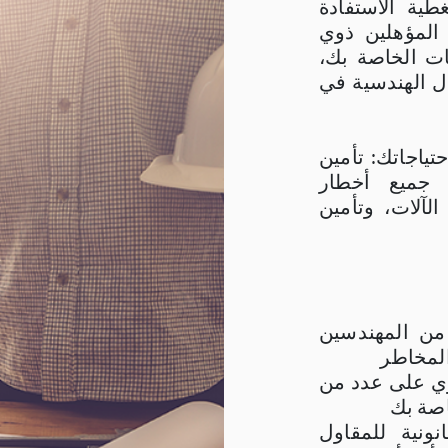
طية الاستفادة
لمؤهلين ذوي
ات الخاصة بك،
ل الهندسية في
ميع احتياجاتك: تأمين
 جميع أخطار
لآلات، وتأمين
ن المهندسين
المخاطر
ي على عدد من
اصة بك
ونية للمقاول