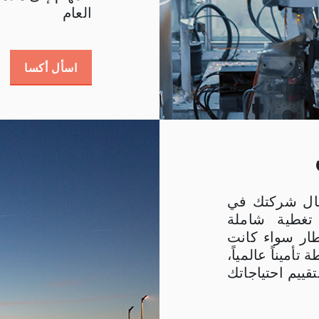
العام
اسأل أكسا
ال شركتك في
 تغطية شاملة
ار سواء كانت
تأميناً عالمياً،
ييم احتياجاتك